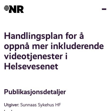
Hopp
til
hovedinnhold
Handlingsplan for å
oppnå mer inkluderende
videotjenester i
Helsevesenet
Publikasjonsdetaljer
Utgiver:
Sunnaas Sykehus HF