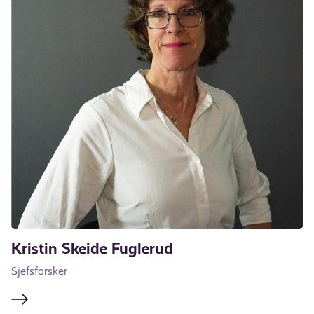
Kristin Skeide Fuglerud
Sjefsforsker