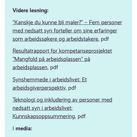
Videre lesning:
“Kanskje du kunne bli maler?” – Fem personer
med nedsatt syn forteller om sine erfaringer
som arbeidssøkere og arbeidstakere
, pdf
Resultatrapport for kompetanseprosjektet
“Mangfold på arbeidsplassen” på
arbeidsplassen
, pdf
Synshemmede i
arbeidslivet
: Et
arbeidsgiverperspektiv,
pdf
Teknologi og inkludering av personer med
nedsatt syn i
arbeidslivet
:
Kunnskapsoppsummering
, pdf
media:
I