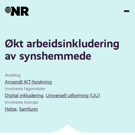
Hopp
til
hovedinnhold
Økt arbeidsinkludering
av synshemmede
Avdeling
Anvendt IKT-forskning
Involverte fagområder
Digital inkludering
,
Universell utforming (UU)
Involverte bransjer
Helse
,
Samfunn