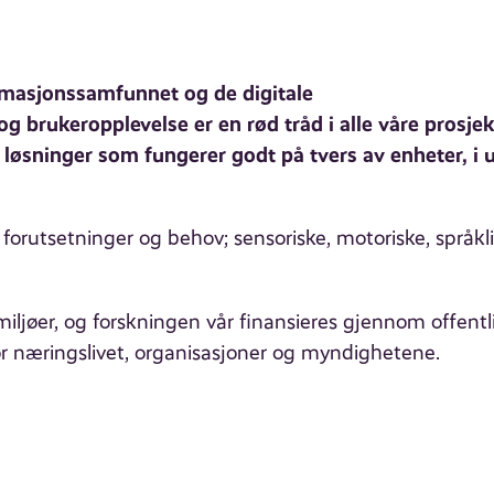
ormasjonssamfunnet og de digitale
g brukeropplevelse er en rød tråd i alle våre prosjek
e løsninger som fungerer godt på tvers av enheter, i u
.
orutsetninger og behov; sensoriske, motoriske, språkl
iljøer, og forskningen vår finansieres gjennom offentl
 næringslivet, organisasjoner og myndighetene.