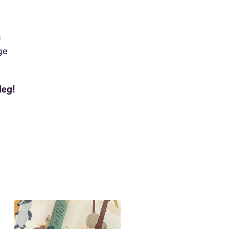
å
ge
deg!