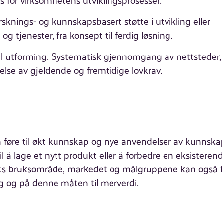
 for virksomhetens utviklingsprosesser.
sknings- og kunnskapsbasert støtte i utvikling eller
g tjenester, fra konsept til ferdig løsning.
sell utforming: Systematisk gjennomgang av nettsteder,
levelse av gjeldende og fremtidige lovkrav.
 føre til økt kunnskap og nye anvendelser av kunnska
l å lage et nytt produkt eller å forbedre en eksisteren
 dets bruksområde, markedet og målgruppene kan også 
ng og på denne måten til merverdi.