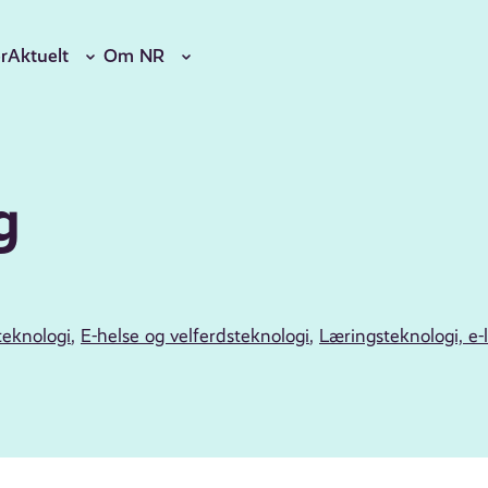
r
Aktuelt
Om NR
g
teknologi
,
E-helse og velferdsteknologi
,
Læringsteknologi, e-