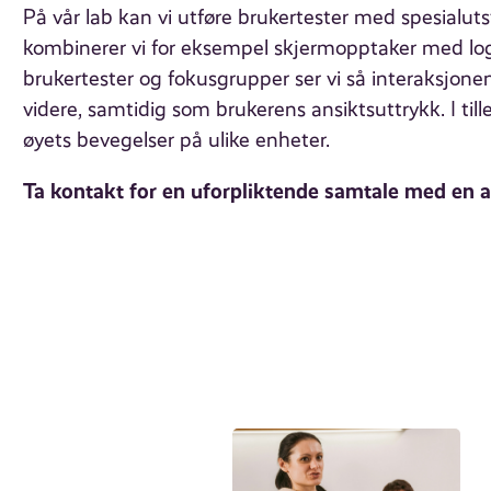
På vår lab kan vi utføre brukertester med spesialut
kombinerer vi for eksempel skjermopptaker med lo
brukertester og fokusgrupper ser vi så interaksjonen
videre, samtidig som brukerens ansiktsuttrykk. I till
øyets bevegelser på ulike enheter.
Ta kontakt for en uforpliktende samtale med en av