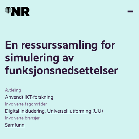
Hopp
til
hovedinnhold
En ressurssamling for
simulering av
funksjonsnedsettelser
Avdeling
Anvendt IKT-forskning
Involverte fagområder
Digital inkludering
,
Universell utforming (UU)
Involverte bransjer
Samfunn