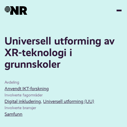
Hopp
til
hovedinnhold
Universell utforming av
XR-teknologi i
grunnskoler
Avdeling
Anvendt IKT-forskning
Involverte fagområder
Digital inkludering
,
Universell utforming (UU)
Involverte bransjer
Samfunn