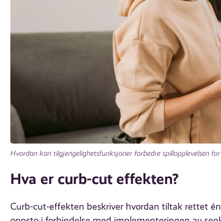
Hvordan kan tilgjengelighetsfunksjoner forbedre spillopplevelsen for
Hva er curb-cut effekten?
Curb-cut-effekten beskriver hvordan tiltak rettet
oppsto i forbindelse med implementeringen av senke