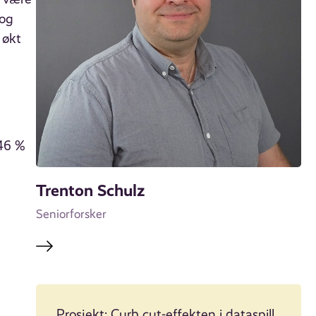
 og
 økt
 46 %
Trenton Schulz
Seniorforsker
Prosjekt: Curb cut-effekten i dataspill