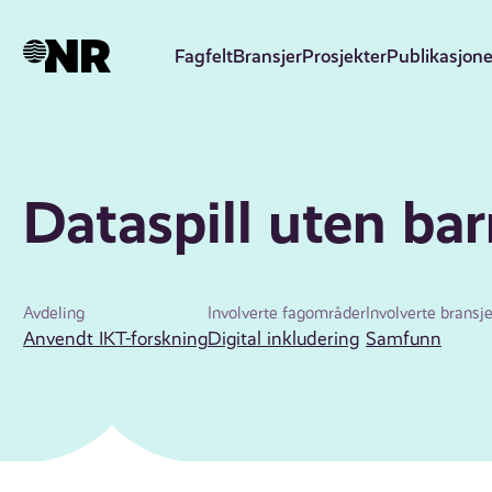
Hopp
til
Fagfelt
Bransjer
Prosjekter
Publikasjone
hovedinnhold
Dataspill uten bar
Avdeling
Involverte fagområder
Involverte bransje
Anvendt IKT-forskning
Digital inkludering
Samfunn