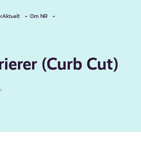
r
Aktuelt
Om NR
rierer (Curb Cut)
r