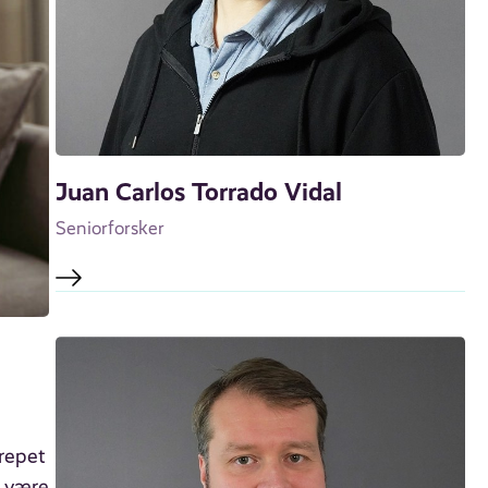
Juan Carlos Torrado Vidal
Seniorforsker
repet
å være