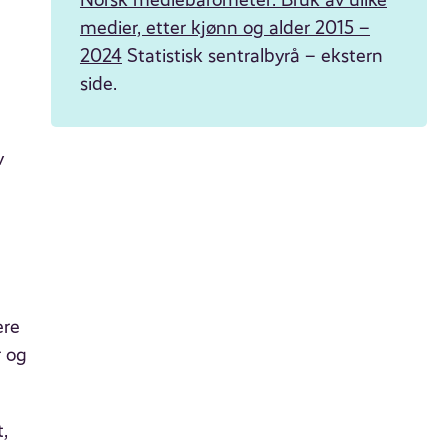
Norsk mediebarometer: Bruk av ulike
medier, etter kjønn og alder 2015 –
2024
Statistisk sentralbyrå – ekstern
side.
v
ære
r og
t,