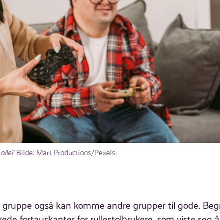
 alle?
Bilde: Mart Productions/Pexels.
 én gruppe også kan komme andre grupper til gode. Beg
de fortauskanter for rullestolbrukere, som viste seg 