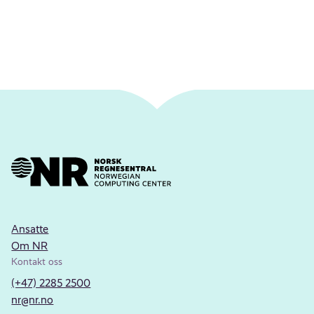
Ansatte
Om NR
Kontakt oss
(+47) 2285 2500
nr@nr.no