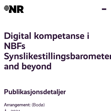
Hopp
til
hovedinnhold
Digital kompetanse i
NBFs
Synslikestillingsbaromete
and beyond
Publikasjonsdetaljer
Arrangement:
(Bodø)