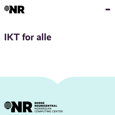
Hopp
til
hovedinnhold
IKT for alle