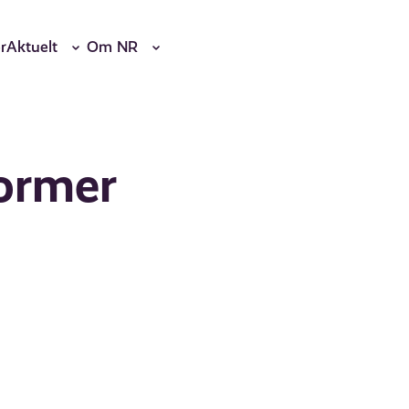
r
Aktuelt
Om NR
former