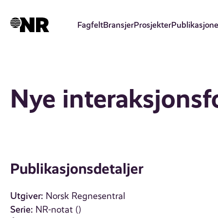
Hopp
til
Fagfelt
Bransjer
Prosjekter
Publikasjone
hovedinnhold
Nye interaksjons
Publikasjonsdetaljer
Utgiver:
Norsk Regnesentral
Serie:
NR-notat ()