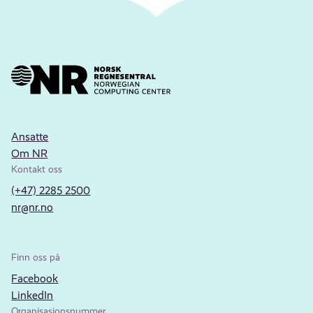
Ansatte
Om NR
Kontakt oss
(+47) 2285 2500
nr@nr.no
Finn oss på
Facebook
LinkedIn
Organisasjonsnummer