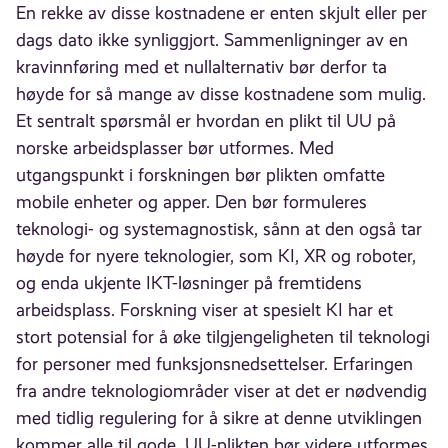
En rekke av disse kostnadene er enten skjult eller per
dags dato ikke synliggjort. Sammenligninger av en
kravinnføring med et nullalternativ bør derfor ta
høyde for så mange av disse kostnadene som mulig.
Et sentralt spørsmål er hvordan en plikt til UU på
norske arbeidsplasser bør utformes. Med
utgangspunkt i forskningen bør plikten omfatte
mobile enheter og apper. Den bør formuleres
teknologi- og systemagnostisk, sånn at den også tar
høyde for nyere teknologier, som KI, XR og roboter,
og enda ukjente IKT-løsninger på fremtidens
arbeidsplass. Forskning viser at spesielt KI har et
stort potensial for å øke tilgjengeligheten til teknologi
for personer med funksjonsnedsettelser. Erfaringen
fra andre teknologiområder viser at det er nødvendig
med tidlig regulering for å sikre at denne utviklingen
kommer alle til gode. UU-plikten bør videre utformes