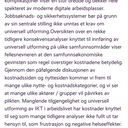
komplikasjoner viser en stor bredde og dekker hele
spekteret av moderne digitale arbeidsplasser.
Jobbsøknads- og sikkerhetssystemer bør på grunn
av sin sentrale stilling ikke unntas et krav om
universell utforming.Oversikten over en rekke
tidligere konsekvensanalyser knyttet til innføring av
universell utforming på ulike samfunnsområder viser
fellesnevneren at den samfunnsøkonomiske
gevinsten som regel overstiger kostnadene betydelig.
Gjennom den påfølgende diskusjonen av
kostnadssiden og nyttesiden kommer vi frem til
mange ulike nytte- og kostnadskategorier, og vi ser
at mange ulike aktører / grupper vil påvirkes av
plikten. Manglende tilgjengelighet og universell
utforming av IKT i arbeidslivet har kostnader knyttet
til seg som mange tidligere analyser ikke fullt ut tar
hensyn til, som frustrasjon og negative helseeffekter.