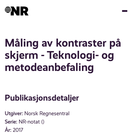
Hopp
til
hovedinnhold
Måling av kontraster på
skjerm - Teknologi- og
metodeanbefaling
Publikasjonsdetaljer
Utgiver:
Norsk Regnesentral
Serie:
NR-notat ()
År:
2017