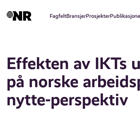
Hopp
til
Fagfelt
Bransjer
Prosjekter
Publikasjone
hovedinnhold
Effekten av IKTs 
på norske arbeidsp
nytte-perspektiv