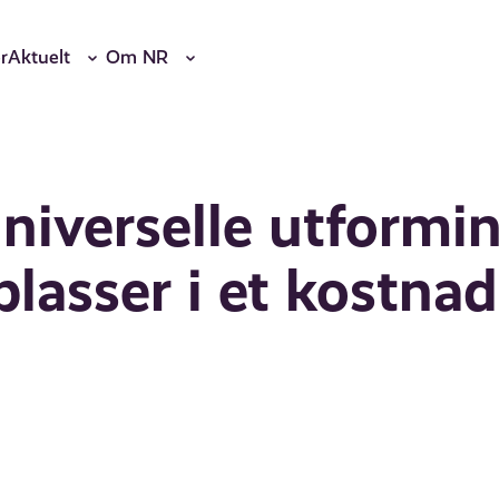
r
Aktuelt
Om NR
universelle utformi
lasser i et kostnad