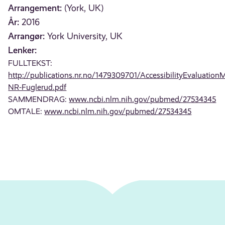
Arrangement:
(York, UK)
År:
2016
Arrangør:
York University, UK
Lenker:
FULLTEKST:
http://publications.nr.no/1479309701/AccessibilityEvaluation
NR-Fuglerud.pdf
SAMMENDRAG:
www.ncbi.nlm.nih.gov/pubmed/27534345
OMTALE:
www.ncbi.nlm.nih.gov/pubmed/27534345