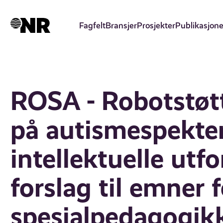
Hopp
til
Fagfelt
Bransjer
Prosjekter
Publikasjone
hovedinnhold
ROSA - Robotstøtt
på autismespekte
intellektuelle utf
forslag til emner
spesialpedagogikk