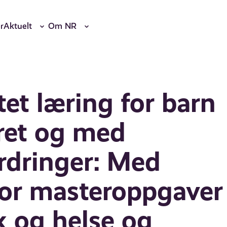
r
Aktuelt
Om NR
et læring for barn
ret og med
ordringer: Med
 for masteroppgaver
 og helse og