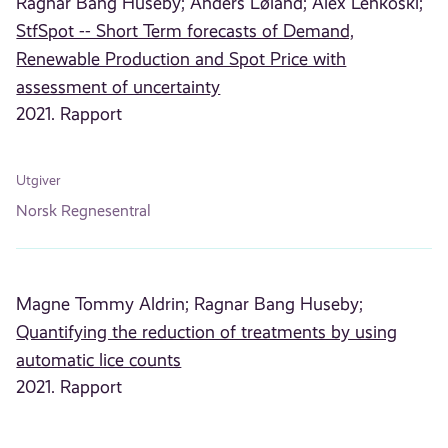
Ragnar Bang Huseby;
Anders Løland;
Alex Lenkoski;
StfSpot -- Short Term forecasts of Demand,
Renewable Production and Spot Price with
assessment of uncertainty
2021. Rapport
Utgiver
Norsk Regnesentral
Magne Tommy Aldrin;
Ragnar Bang Huseby;
Quantifying the reduction of treatments by using
automatic lice counts
2021. Rapport