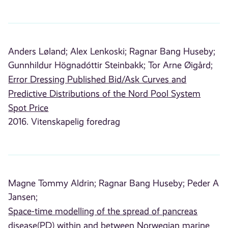
Anders Løland;
Alex Lenkoski;
Ragnar Bang Huseby;
Gunnhildur Högnadóttir Steinbakk;
Tor Arne Øigård;
Error Dressing Published Bid/Ask Curves and
Predictive Distributions of the Nord Pool System
Spot Price
2016. Vitenskapelig foredrag
Magne Tommy Aldrin;
Ragnar Bang Huseby;
Peder A
Jansen;
Space-time modelling of the spread of pancreas
disease(PD) within and between Norwegian marine