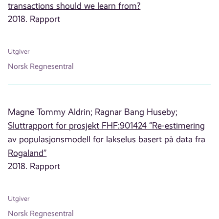
transactions should we learn from?
2018. Rapport
Utgiver
Norsk Regnesentral
Magne Tommy Aldrin;
Ragnar Bang Huseby;
Sluttrapport for prosjekt FHF:901424 “Re-estimering
av populasjonsmodell for lakselus basert på data fra
Rogaland”
2018. Rapport
Utgiver
Norsk Regnesentral