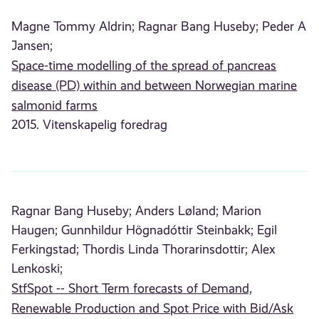
Magne Tommy Aldrin;
Ragnar Bang Huseby;
Peder A
Jansen;
Space-time modelling of the spread of pancreas
disease (PD) within and between Norwegian marine
salmonid farms
2015. Vitenskapelig foredrag
Ragnar Bang Huseby;
Anders Løland;
Marion
Haugen;
Gunnhildur Högnadóttir Steinbakk;
Egil
Ferkingstad;
Thordis Linda Thorarinsdottir;
Alex
Lenkoski;
StfSpot -- Short Term forecasts of Demand,
Renewable Production and Spot Price with Bid/Ask