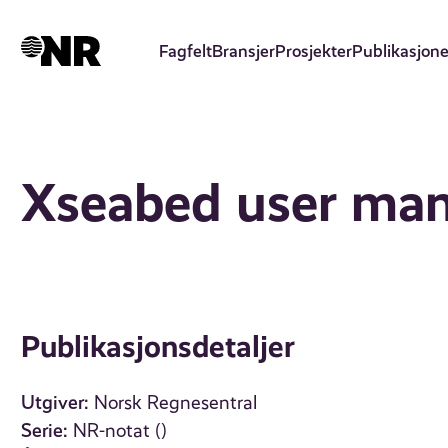
Hopp
til
Fagfelt
Bransjer
Prosjekter
Publikasjone
hovedinnhold
Xseabed user man
Publikasjonsdetaljer
Utgiver:
Norsk Regnesentral
Serie:
NR-notat ()