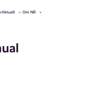
r
Aktuelt
Om NR
ual