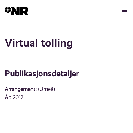
Hopp
til
hovedinnhold
Virtual tolling
Publikasjonsdetaljer
Arrangement:
(Umeå)
År:
2012