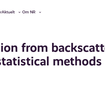
r
Aktuelt
Om NR
tion from backscatt
statistical methods