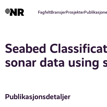
Hopp
til
Fagfelt
Bransjer
Prosjekter
Publikasjone
hovedinnhold
Seabed Classifica
sonar data using 
Publikasjonsdetaljer