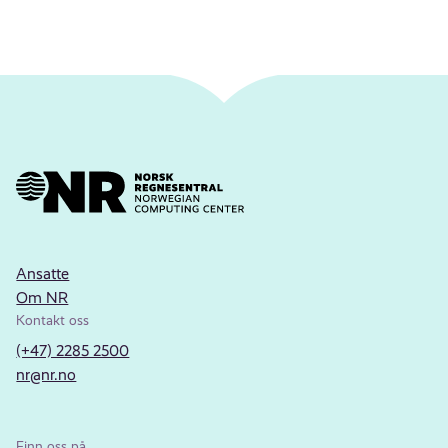
Ansatte
Om NR
Kontakt oss
(+47) 2285 2500
nr@nr.no
Finn oss på