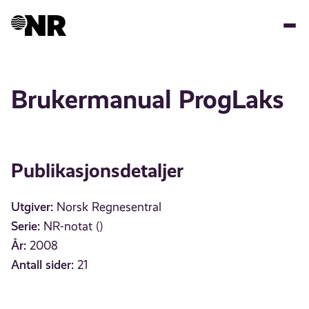
Hopp
til
hovedinnhold
Brukermanual ProgLaks
Publikasjonsdetaljer
Utgiver:
Norsk Regnesentral
Serie:
NR-notat ()
År:
2008
Antall sider:
21