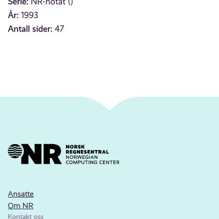
Serie:
NR-notat ()
År:
1993
Antall sider:
47
Ansatte
Om NR
Kontakt oss