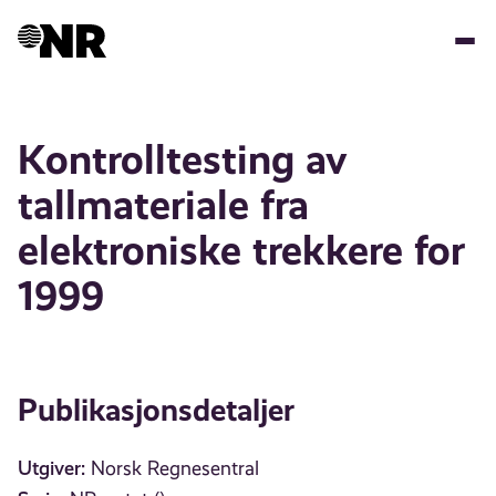
Hopp
til
hovedinnhold
Kontrolltesting av
tallmateriale fra
elektroniske trekkere for
1999
Publikasjonsdetaljer
Utgiver:
Norsk Regnesentral