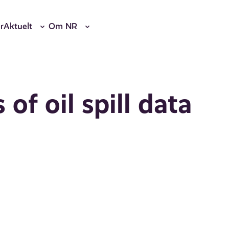
r
Aktuelt
Om NR
 of oil spill data