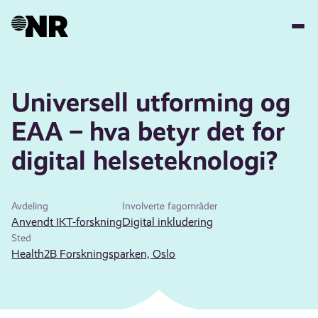
Hopp
til
hovedinnhold
Universell utforming og
EAA – hva betyr det for
digital helseteknologi?
Avdeling
Involverte fagområder
Anvendt IKT-forskning
Digital inkludering
Sted
Health2B Forskningsparken, Oslo