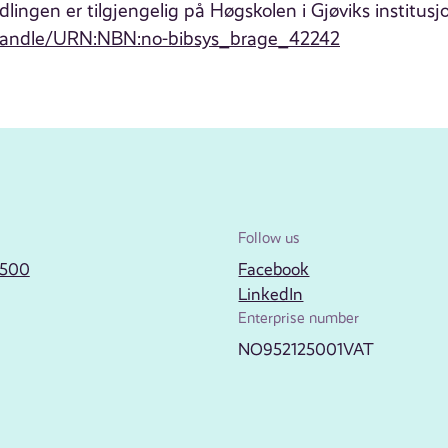
lingen er tilgjengelig på Høgskolen i Gjøviks institusjo
g/handle/URN:NBN:no-bibsys_brage_42242
Follow us
2500
Facebook
LinkedIn
Enterprise number
NO952125001VAT