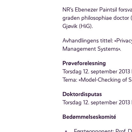
NR’s Ebenezer Paintsil forsv
graden philosophiae doctor (
Gjøvik (HiG).
Avhandlingens tittel: «Privac
Management Systems».
Prøveforelesning
Torsdag 12. september 2013 kl
Tema: «Model-Checking of Se
Doktordisputas
Torsdag 12. september 2013 k
Bedømmelseskomité
Førsteopponent: Prof. Dr