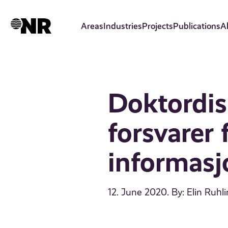
Skip
to
Areas
Industries
Projects
Publications
A
main
content
Doktordis
forsvarer 
informasj
12. June 2020
. By: Elin Ruhl