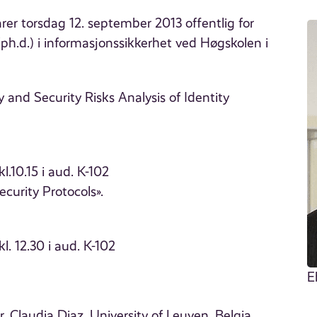
arer torsdag 12. september 2013 offentlig for
ph.d.) i informasjonssikkerhet ved Høgskolen i
y and Security Risks Analysis of Identity
.10.15 i aud. K-102
curity Protocols».
l. 12.30 i aud. K-102
E
. Claudia Diaz, University of Leuven, Belgia