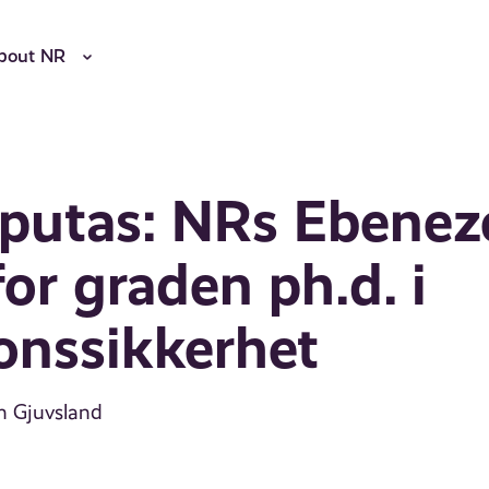
bout NR
putas: NRs Ebeneze
for graden ph.d. i
onssikkerhet
in Gjuvsland