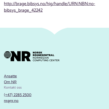
http://brage.bibsys.no/hig/handle/URN:NBN:no-
bibsys_brage_42242
Ansatte
Om NR
Kontakt oss
(+47) 2285 2500
nr@nr.no