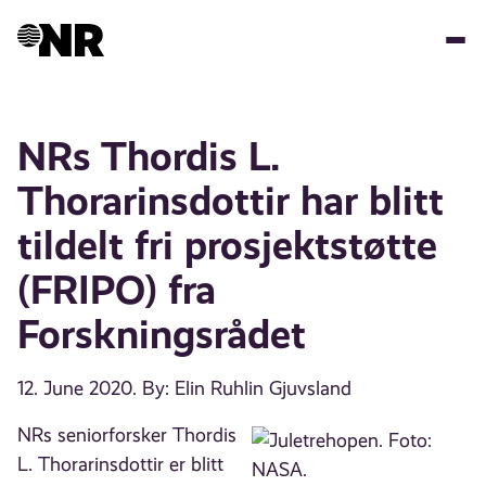
Skip
to
main
content
NRs Thordis L.
Thorarinsdottir har blitt
tildelt fri prosjektstøtte
(FRIPO) fra
Forskningsrådet
12. June 2020
. By: Elin Ruhlin Gjuvsland
NRs seniorforsker Thordis
L. Thorarinsdottir er blitt