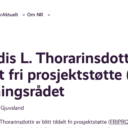
r
Aktuelt
Om NR
is L. Thorarinsdott
elt fri prosjektstøtt
ningsrådet
n Gjuvsland
orarinsdottir er blitt tildelt fri prosjektstøtte (
FRIPR