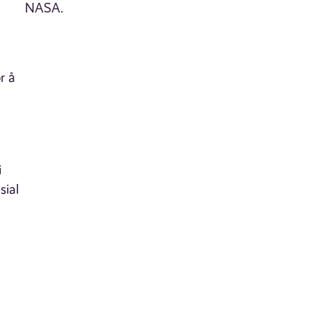
r å
i
sial