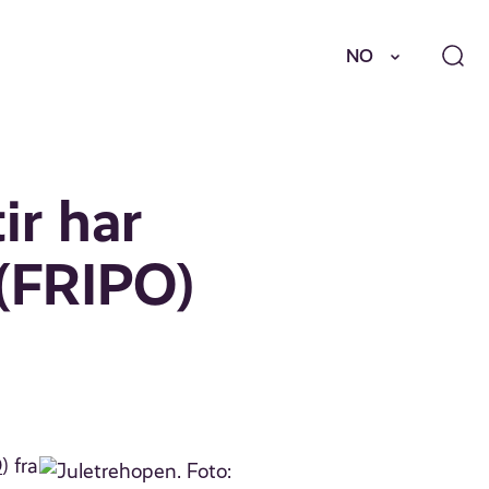
NO
ir har
e (FRIPO)
O
) fra