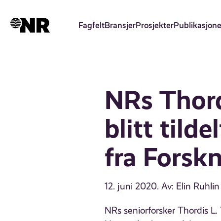
Hopp
til
Fagfelt
Bransjer
Prosjekter
Publikasjone
hovedinnhold
NRs Thord
blitt tild
fra Forsk
12. juni 2020
. Av: Elin Ruhli
NRs seniorforsker Thordis L. Th