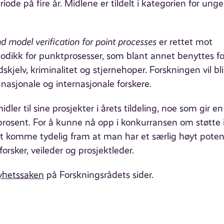
iode på fire år. Midlene er tildelt i kategorien for unge
d model verification for point processes
er rettet mot
etodikk for punktprosesser, som blant annet benyttes fo
skjelv, kriminalitet og stjernehoper. Forskningen vil bli
 nasjonale og internasjonale forskere.
dler til sine prosjekter i årets tildeling, noe som gir en
prosent. For å kunne nå opp i konkurransen om støtte 
 komme tydelig fram at man har et særlig høyt poten
forsker, veileder og prosjektleder.
yhetssaken
på Forskningsrådets sider.