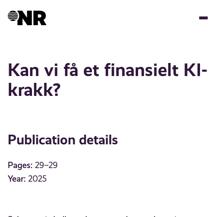
Skip
to
main
content
Kan vi få et finansielt KI-
krakk?
Publication details
Pages:
29–29
Year:
2025