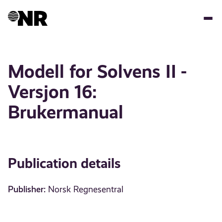
Skip
to
main
content
Modell for Solvens II -
Versjon 16:
Brukermanual
Publication details
Publisher:
Norsk Regnesentral