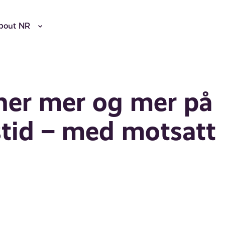
bout NR
gner mer og mer på
stid – med motsatt