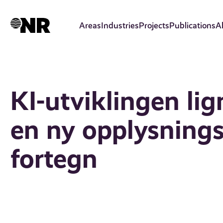
Skip
to
Areas
Industries
Projects
Publications
A
main
content
KI-utviklingen li
en ny opplysning
fortegn