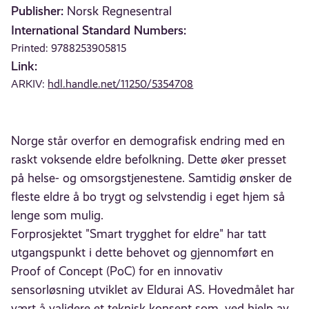
Publisher:
Norsk Regnesentral
International Standard Numbers:
Printed: 9788253905815
Link:
ARKIV:
hdl.handle.net/11250/5354708
Norge står overfor en demografisk endring med en
raskt voksende eldre befolkning. Dette øker presset
på helse- og omsorgstjenestene. Samtidig ønsker de
fleste eldre å bo trygt og selvstendig i eget hjem så
lenge som mulig.
Forprosjektet "Smart trygghet for eldre" har tatt
utgangspunkt i dette behovet og gjennomført en
Proof of Concept (PoC) for en innovativ
sensorløsning utviklet av Eldurai AS. Hovedmålet har
vært å validere et teknisk konsept som, ved hjelp av