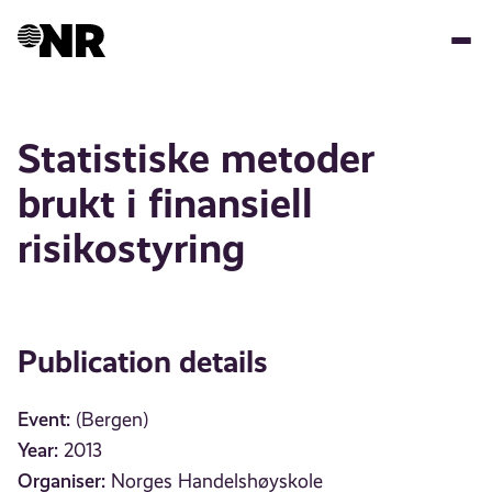
Skip
to
main
content
Statistiske metoder
brukt i finansiell
risikostyring
Publication details
Event:
(Bergen)
Year:
2013
Organiser:
Norges Handelshøyskole