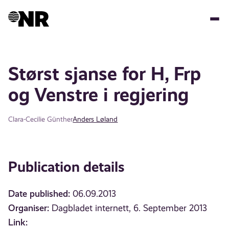
Skip
to
main
content
Størst sjanse for H, Frp
og Venstre i regjering
Clara-Cecilie Günther
Anders Løland
Publication details
Date published:
06.09.2013
Organiser:
Dagbladet internett, 6. September 2013
Link: