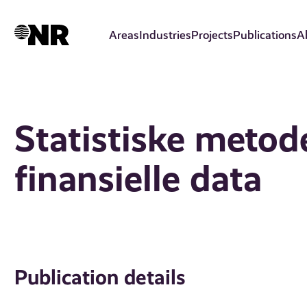
Skip
to
Areas
Industries
Projects
Publications
A
main
content
Statistiske metode
finansielle data
Publication details