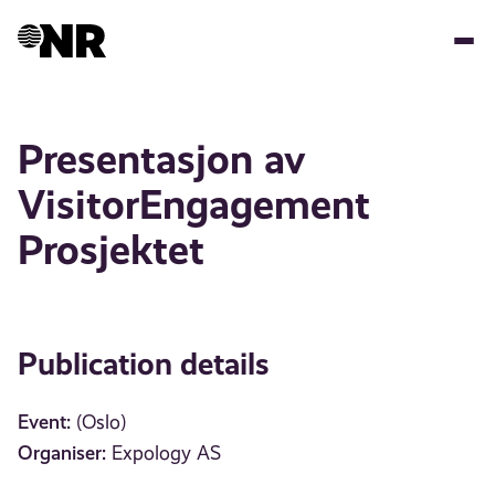
Skip
to
main
content
Presentasjon av
VisitorEngagement
Prosjektet
Publication details
Event:
(Oslo)
Organiser:
Expology AS