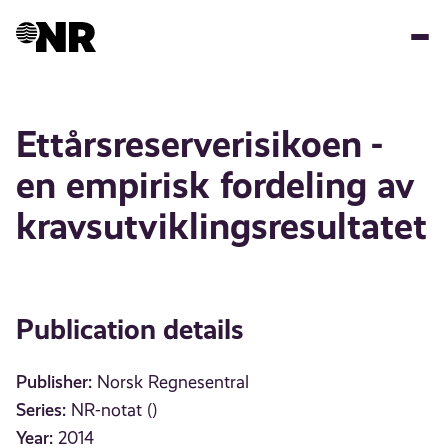
Skip
to
main
content
Ettårsreserverisikoen -
en empirisk fordeling av
kravsutviklingsresultatet
Publication details
Publisher:
Norsk Regnesentral
Series:
NR-notat ()
Year:
2014