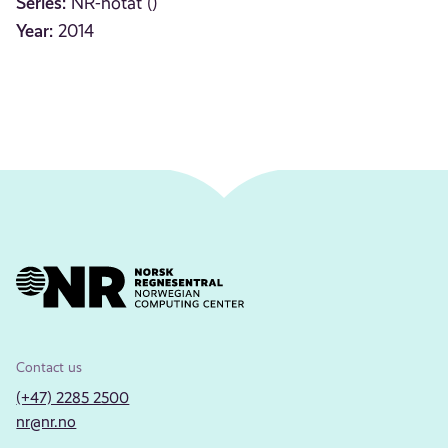
Series:
NR-notat ()
Year:
2014
Contact us
(+47) 2285 2500
nr@nr.no