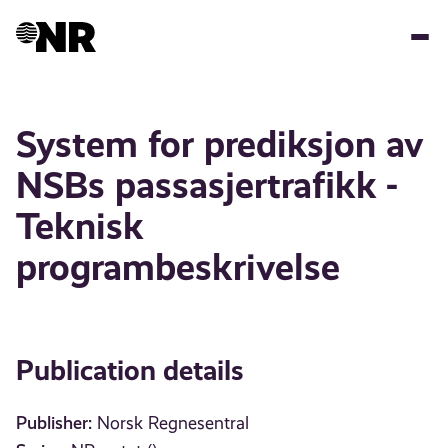
Skip
to
main
content
System for prediksjon av
NSBs passasjertrafikk -
Teknisk
programbeskrivelse
Publication details
Publisher:
Norsk Regnesentral