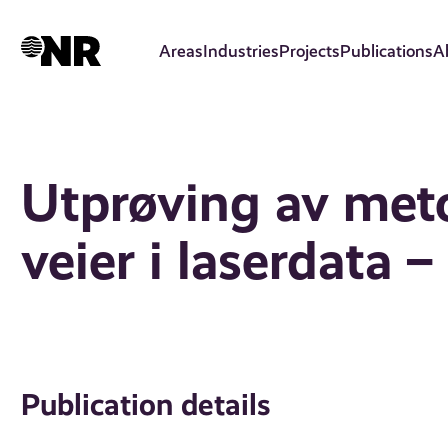
Skip
to
Areas
Industries
Projects
Publications
A
main
content
Utprøving av meto
veier i laserdata –
Publication details