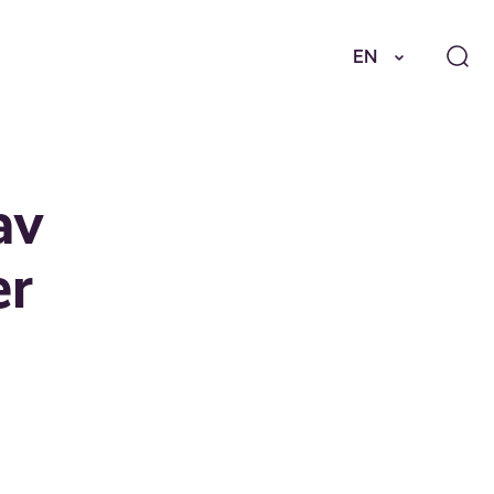
EN
av
er