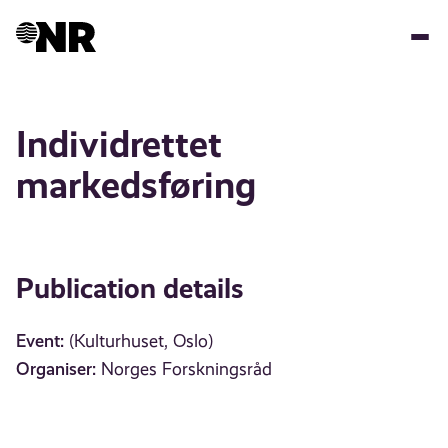
Skip
to
main
content
Individrettet
markedsføring
Publication details
Event:
(Kulturhuset, Oslo)
Organiser:
Norges Forskningsråd