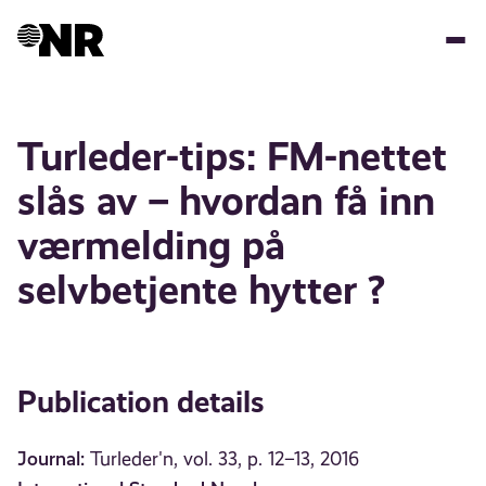
Skip
to
main
content
Turleder-tips: FM-nettet
slås av – hvordan få inn
værmelding på
selvbetjente hytter ?
Publication details
Journal:
Turleder'n, vol. 33, p. 12–13, 2016