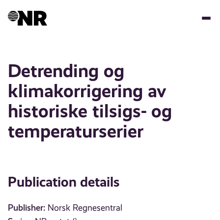
Skip
to
main
content
Detrending og
klimakorrigering av
historiske tilsigs- og
temperaturserier
Publication details
Publisher:
Norsk Regnesentral