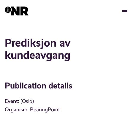
Skip
to
main
content
Prediksjon av
kundeavgang
Publication details
Event:
(Oslo)
Organiser:
BearingPoint