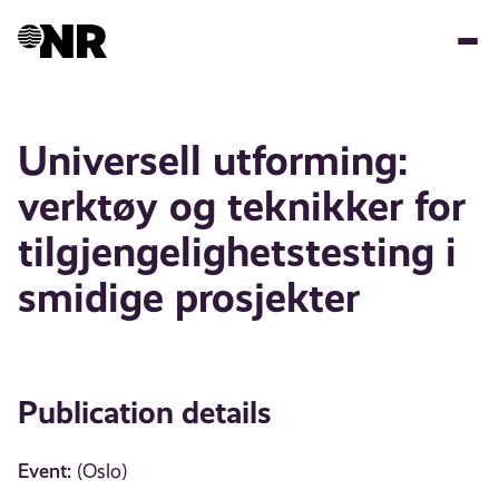
Skip
to
main
content
Universell utforming:
verktøy og teknikker for
tilgjengelighetstesting i
smidige prosjekter
Publication details
Event:
(Oslo)