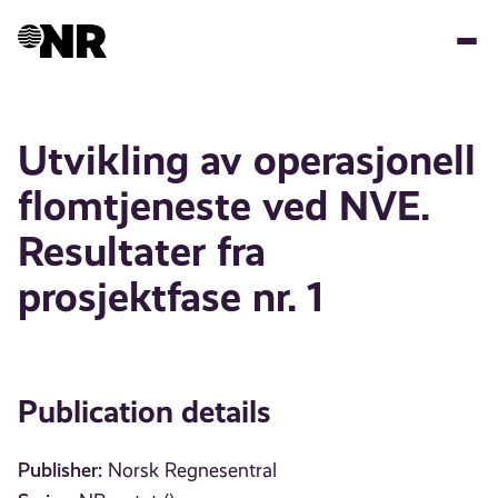
Skip
to
main
content
Utvikling av operasjonell
flomtjeneste ved NVE.
Resultater fra
prosjektfase nr. 1
Publication details
Publisher:
Norsk Regnesentral