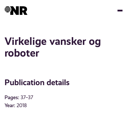
Skip
to
main
content
Virkelige vansker og
roboter
Publication details
Pages:
37–37
Year:
2018