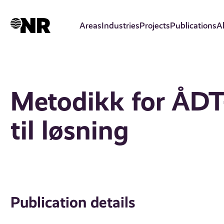
Skip
to
Areas
Industries
Projects
Publications
A
main
content
Metodikk for ÅDT-
til løsning
Publication details