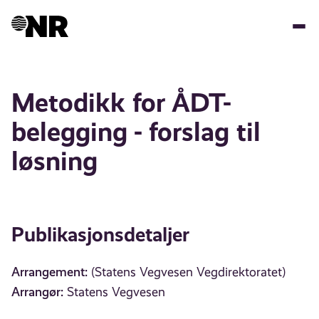
Hopp
til
hovedinnhold
Metodikk for ÅDT-
belegging - forslag til
løsning
Publikasjonsdetaljer
Arrangement:
(Statens Vegvesen Vegdirektoratet)
Arrangør:
Statens Vegvesen