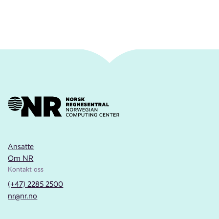
Ansatte
Om NR
Kontakt oss
(+47) 2285 2500
nr@nr.no