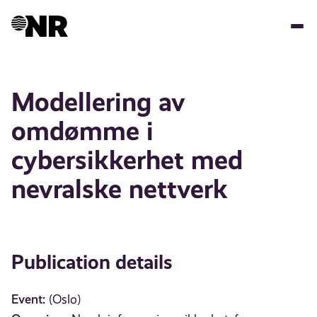
Skip
to
main
content
Modellering av
omdømme i
cybersikkerhet med
nevralske nettverk
Publication details
Event:
(Oslo)