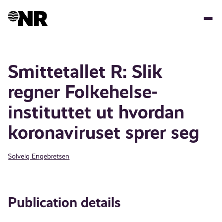
Skip
to
main
content
Smittetallet R: Slik
regner Folkehelse­­
instituttet ut hvordan
korona­viruset sprer seg
Solveig Engebretsen
Publication details